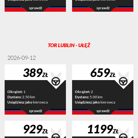
TOR LUBLIN - UŁĘŻ
2026-09-12
389
659
ZŁ
ZŁ
Okrążeń:
1
Okrążeń:
2
Dystans:
2.50 km
Dystans:
5.00 km
Usiądziesz jako
kierowca
Usiądziesz jako
kierowca
929
1199
ZŁ
ZŁ