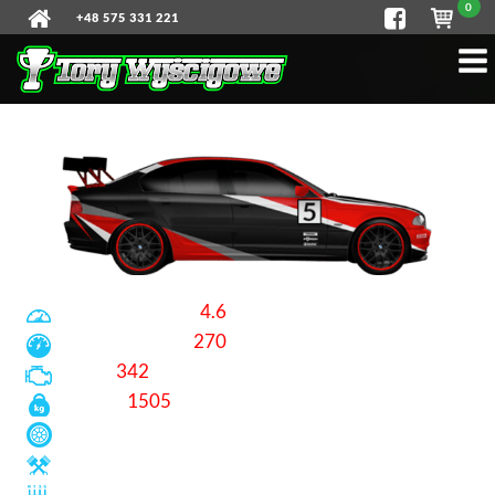
0
+48 575 331 221
BMW M POWER (E46)
Przyspieszenie:
4.6
s
do 100 km/h
Prędkość max:
270
km/h
Moc:
342
KM
Waga:
1505
kg
Napęd:
tył
Pojemność:
3.2 l
Skrzynia biegów:
manualna