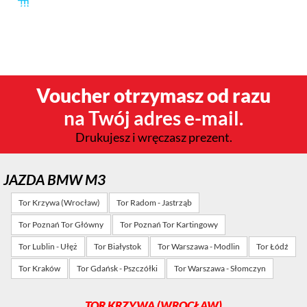
Dla wielu kierowców marka BMW to symbol sportowego
charakteru oraz niemieckiej solidności. Przejedź się BMW M
Power E46 i sprawdź jego możliwości na torze!
Voucher otrzymasz od razu
na Twój adres e-mail.
Drukujesz i wręczasz prezent.
JAZDA BMW M3
Tor Krzywa (Wrocław)
Tor Radom - Jastrząb
Tor Poznań Tor Główny
Tor Poznań Tor Kartingowy
Tor Lublin - Ułęż
Tor Białystok
Tor Warszawa - Modlin
Tor Łódź
Tor Kraków
Tor Gdańsk - Pszczółki
Tor Warszawa - Słomczyn
TOR KRZYWA (WROCŁAW)