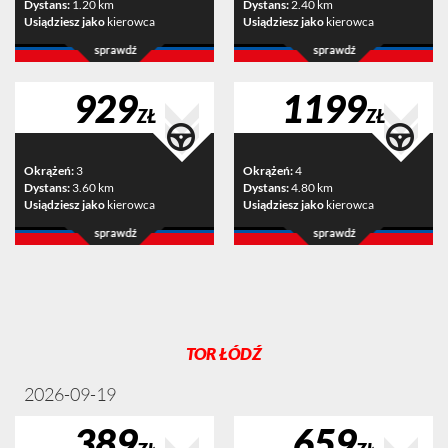
Dystans:
1.20 km
Dystans:
2.40 km
Usiądziesz jako
kierowca
Usiądziesz jako
kierowca
929
1199
ZŁ
ZŁ
Okrążeń:
3
Okrążeń:
4
Dystans:
3.60 km
Dystans:
4.80 km
Usiądziesz jako
kierowca
Usiądziesz jako
kierowca
TOR ŁÓDŹ
2026-09-19
389
659