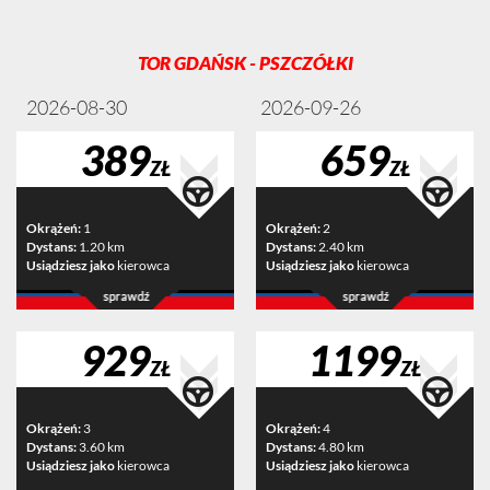
TOR GDAŃSK - PSZCZÓŁKI
2026-08-30
2026-09-26
389
659
ZŁ
ZŁ
Okrążeń:
1
Okrążeń:
2
Dystans:
1.20 km
Dystans:
2.40 km
Usiądziesz jako
kierowca
Usiądziesz jako
kierowca
929
1199
ZŁ
ZŁ
Okrążeń:
3
Okrążeń:
4
Dystans:
3.60 km
Dystans:
4.80 km
Usiądziesz jako
kierowca
Usiądziesz jako
kierowca