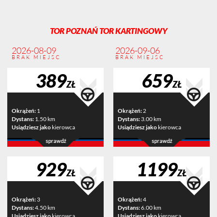
TOR POZNAŃ TOR KARTINGOWY
2026-08-09
2026-09-06
BRAK MIEJSC
BRAK MIEJSC
389
659
ZŁ
ZŁ
Okrążeń:
1
Okrążeń:
2
Dystans:
1.50 km
Dystans:
3.00 km
Usiądziesz jako
kierowca
Usiądziesz jako
kierowca
929
1199
ZŁ
ZŁ
Okrążeń:
3
Okrążeń:
4
Dystans:
4.50 km
Dystans:
6.00 km
Usiądziesz jako
kierowca
Usiądziesz jako
kierowca