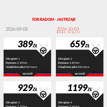
TOR RADOM - JASTRZĄB
2026-09-05
2026-10-03
BRAK MIEJSC
389
659
ZŁ
ZŁ
Okrążeń:
1
Okrążeń:
2
Dystans:
2.40 km
Dystans:
4.80 km
Usiądziesz jako
kierowca
Usiądziesz jako
kierowca
929
1199
ZŁ
ZŁ
Okrążeń:
3
Okrążeń:
4
Dystans:
7.20 km
Dystans:
9.60 km