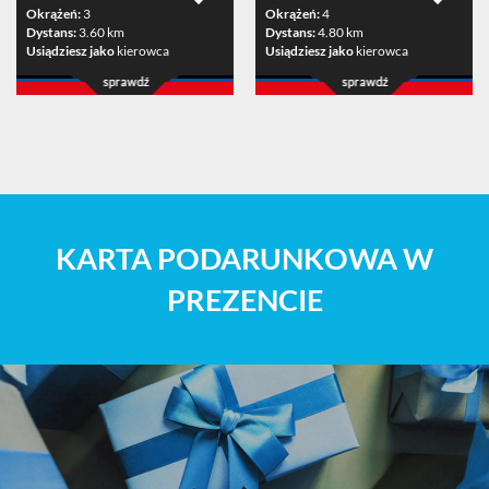
Okrążeń:
3
Okrążeń:
4
Dystans:
3.60 km
Dystans:
4.80 km
Usiądziesz jako
kierowca
Usiądziesz jako
kierowca
KARTA PODARUNKOWA W
PREZENCIE