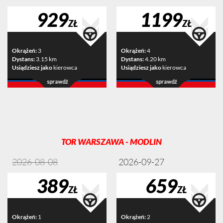
929
1199
ZŁ
ZŁ
Okrążeń:
3
Okrążeń:
4
Dystans:
3.15 km
Dystans:
4.20 km
Usiądziesz jako
kierowca
Usiądziesz jako
kierowca
TOR WARSZAWA - MODLIN
2026-08-08
2026-09-27
389
659
ZŁ
ZŁ
Okrążeń:
1
Okrążeń:
2