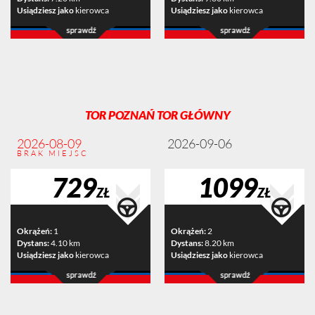
Usiądziesz jako
kierowca
Usiądziesz jako
kierowca
TOR POZNAŃ TOR GŁÓWNY
2026-08-09
2026-09-06
BRAK MIEJSC
729
1099
ZŁ
ZŁ
Okrążeń:
1
Okrążeń:
2
Dystans:
4.10 km
Dystans:
8.20 km
Usiądziesz jako
kierowca
Usiądziesz jako
kierowca