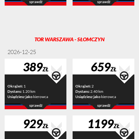
TOR WARSZAWA - SŁOMCZYN
2026-12-25
389
659
ZŁ
ZŁ
Okrążeń:
1
Okrążeń:
2
Dystans:
1.20 km
Dystans:
2.40 km
Usiądziesz jako
kierowca
Usiądziesz jako
kierowca
929
1199
ZŁ
ZŁ