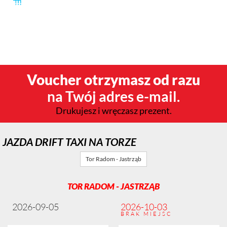
Jazda w poślizgu to genialna zabawa, którą możesz podarować
komuś (lub sobie) na prezent. Ogromna dawka emocji i
niezapomniane wrażenia gwarantowane. Zamów voucher na
przejażdżkę driftem już teraz!
Voucher otrzymasz od razu
na Twój adres e-mail.
Drukujesz i wręczasz prezent.
JAZDA DRIFT TAXI NA TORZE
Tor Radom - Jastrząb
TOR RADOM - JASTRZĄB
2026-09-05
2026-10-03
BRAK MIEJSC