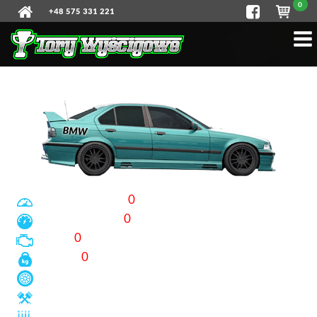
0
+48 575 331 221
DRIFT TAXI
Przyspieszenie:
0
s
do 100 km/h
Prędkość max:
0
km/h
Moc:
0
KM
Waga:
0
kg
Napęd:
Pojemność:
l
Skrzynia biegów: