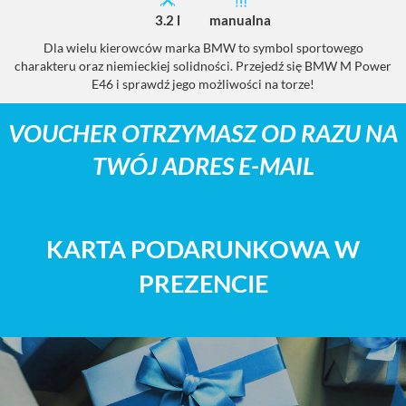
3.2 l
manualna
Dla wielu kierowców marka BMW to symbol sportowego
P
charakteru oraz niemieckiej solidności. Przejedź się BMW M Power
b
E46 i sprawdź jego możliwości na torze!
s
VOUCHER OTRZYMASZ OD RAZU NA
TWÓJ ADRES E-MAIL
KARTA PODARUNKOWA W
PREZENCIE