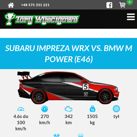
0
+48 575 331 221
SUBARU IMPREZA WRX VS. BMW M
POWER (E46)
4.6s do
270
342
1505
tył
100
km/h
km
kg
km/h