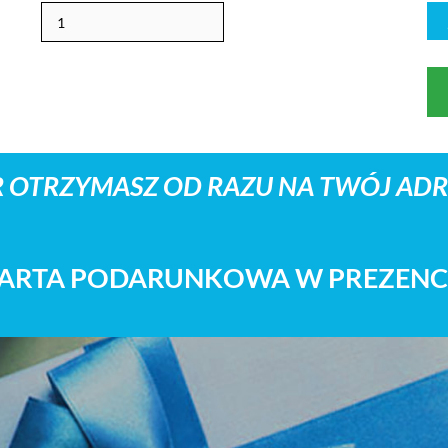
 OTRZYMASZ OD RAZU NA TWÓJ ADRE
ARTA PODARUNKOWA W PREZENC