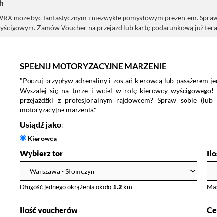
h
może być fantastycznym i niezwykle pomysłowym prezentem. Spraw go s
yścigowym. Zamów Voucher na przejazd lub kartę podarunkową już tera
SPEŁNIJ MOTORYZACYJNE MARZENIE
"Poczuj przypływ adrenaliny i zostań kierowcą lub pasażerem j
Wyszalej się na torze i wciel w rolę kierowcy wyścigowego!
przejażdżki z profesjonalnym rajdowcem? Spraw sobie (lub n
motoryzacyjne marzenia."
Usiądź jako:
Kierowca
Wybierz tor
Il
Długość jednego okrążenia około
1.2
km
Ma
Ilość voucherów
Ce