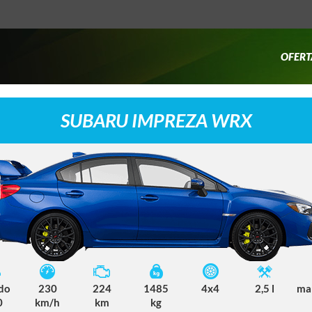
OFERT
SUBARU IMPREZA WRX
 do
230
224
1485
4x4
2,5 l
ma
0
km/h
km
kg