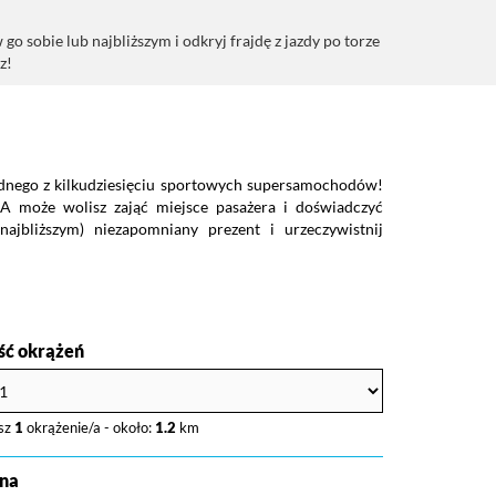
obie lub najbliższym i odkryj frajdę z jazdy po torze
z!
ednego z kilkudziesięciu sportowych supersamochodów!
 A może wolisz zająć miejsce pasażera i doświadczyć
ajbliższym) niezapomniany prezent i urzeczywistnij
ość okrążeń
sz
1
okrążenie/a - około:
1.2
km
na