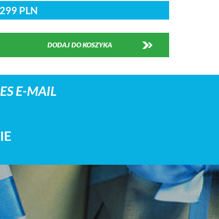
299 PLN
DODAJ DO KOSZYKA
S E-MAIL
IE