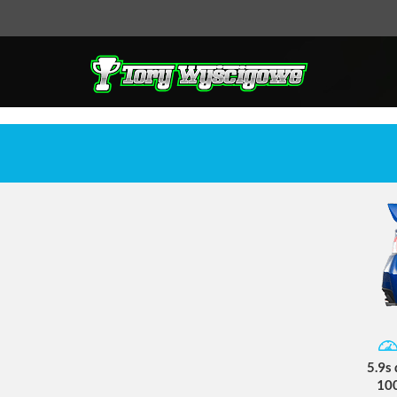
5.9s
10