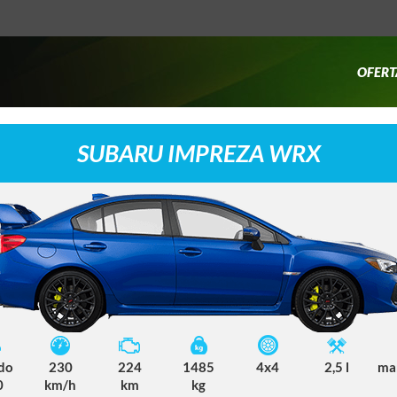
OFERT
SUBARU IMPREZA WRX
 do
230
224
1485
4x4
2,5 l
ma
0
km/h
km
kg