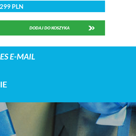
299 PLN
DODAJ DO KOSZYKA
S E-MAIL
IE