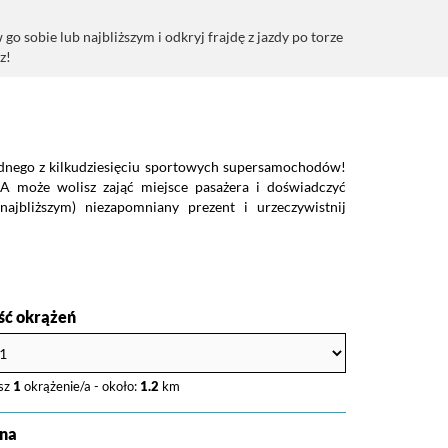
obie lub najbliższym i odkryj frajdę z jazdy po torze
z!
ednego z kilkudziesięciu sportowych supersamochodów!
 A może wolisz zająć miejsce pasażera i doświadczyć
ajbliższym) niezapomniany prezent i urzeczywistnij
ość okrążeń
sz
1
okrążenie/a - około:
1.2
km
na