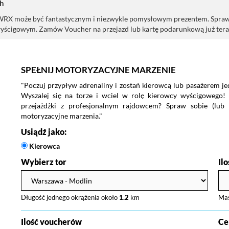
h
może być fantastycznym i niezwykle pomysłowym prezentem. Spraw go s
yścigowym. Zamów Voucher na przejazd lub kartę podarunkową już tera
SPEŁNIJ MOTORYZACYJNE MARZENIE
"Poczuj przypływ adrenaliny i zostań kierowcą lub pasażerem j
Wyszalej się na torze i wciel w rolę kierowcy wyścigowego!
przejażdżki z profesjonalnym rajdowcem? Spraw sobie (lub n
motoryzacyjne marzenia."
Usiądź jako:
Kierowca
Wybierz tor
Il
Długość jednego okrążenia około
1.2
km
Ma
Ilość voucherów
Ce