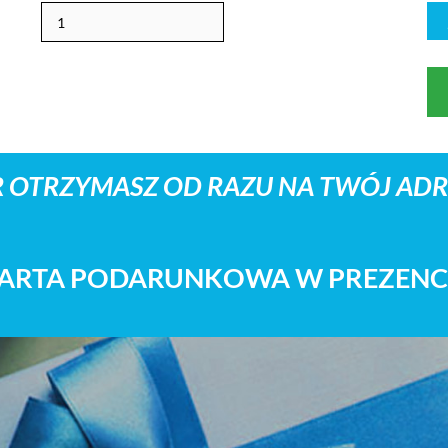
 OTRZYMASZ OD RAZU NA TWÓJ ADRE
ARTA PODARUNKOWA W PREZENC