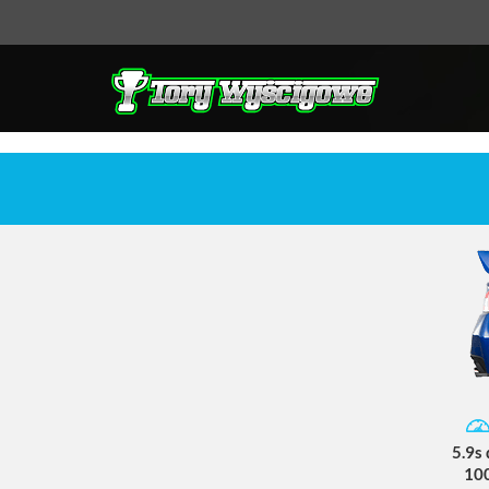
5.9s
10