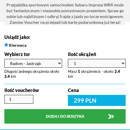
Przejażdżka sportowym samochodem Subaru Impreza WRX może
być fantastycznym i niezwykle pomysłowym prezentem. Spraw go
sobie lub najbliższym i odkryj frajdę z jazdy po torze wyścigowym.
Zamów Voucher na przejazd lub kartę podarunkową już teraz!
Usiądź jako:
Kierowca
Wybierz tor
Ilość okrążeń
Długość jednego okrążenia około
Masz
1
okrążenie/a - około:
2.4
2.4
km
km
Ilość voucherów
Cena
299 PLN
DODAJ DO KOSZYKA