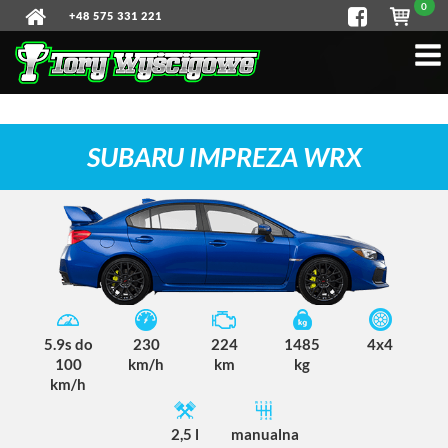
0
+48 575 331 221
SUBARU IMPREZA WRX
5.9s do
230
224
1485
4x4
100
km/h
km
kg
km/h
2,5 l
manualna