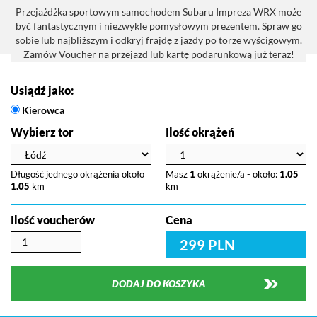
Przejażdżka sportowym samochodem Subaru Impreza WRX może
być fantastycznym i niezwykle pomysłowym prezentem. Spraw go
sobie lub najbliższym i odkryj frajdę z jazdy po torze wyścigowym.
Zamów Voucher na przejazd lub kartę podarunkową już teraz!
Usiądź jako:
Kierowca
Wybierz tor
Ilość okrążeń
Długość jednego okrążenia około
Masz
1
okrążenie/a - około:
1.05
1.05
km
km
Ilość voucherów
Cena
299 PLN
DODAJ DO KOSZYKA