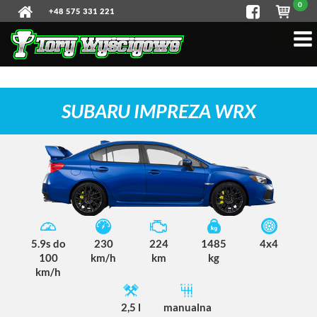
0
+48 575 331 221
SUBARU IMPREZA WRX
5.9s do
230
224
1485
4x4
100
km/h
km
kg
km/h
2,5 l
manualna