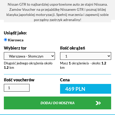
Nissan GTR to najbardziej usportowione auto ze stajni Nissana.
Zamów Voucher na przejażdżkę Nissanem GTR i poznaj bliżej
klasyka japońskiej motoryzacji. Spełnij marzenia i zapewnij sobie
porządny zastrzyk adrenaliny!
Usiądź jako:
Kierowca
Wybierz tor
Ilość okrążeń
Długość jednego okrążenia około
Masz
1
okrążenie/a - około:
1.2
1.2
km
km
Ilość voucherów
Cena
469 PLN
DODAJ DO KOSZYKA