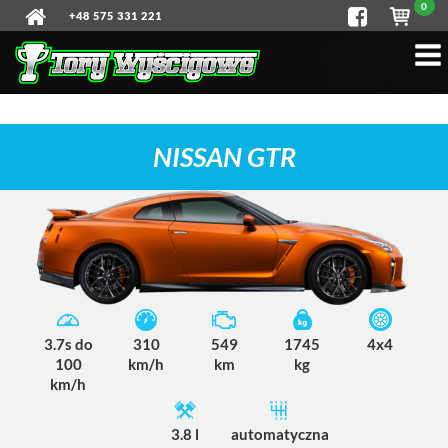
0
+48 575 331 221
NISSAN GTR
3.7s do
310
549
1745
4x4
100
km/h
km
kg
km/h
3.8 l
automatyczna