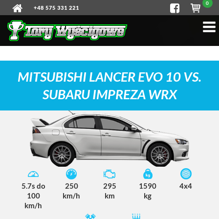
0
+48 575 331 221
MITSUBISHI LANCER EVO 10 VS.
SUBARU IMPREZA WRX
5.7s do
250
295
1590
4x4
100
km/h
km
kg
km/h