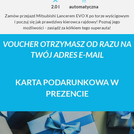
2.0 l
automatyczna
Zamów przejazd Mitsubishi Lancerem EVO X po torze wyścigowym
P
i poczuj się jak prawdziwy kierowca rajdowy! Poznaj jego
b
możliwości - zasiądź za kółkiem tego superauta!
s
VOUCHER OTRZYMASZ OD RAZU NA
TWÓJ ADRES E-MAIL
KARTA PODARUNKOWA W
PREZENCIE