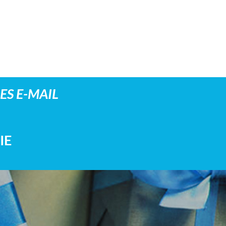
S E-MAIL
IE