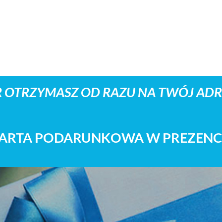
 OTRZYMASZ OD RAZU NA TWÓJ ADRE
ARTA PODARUNKOWA W PREZENC