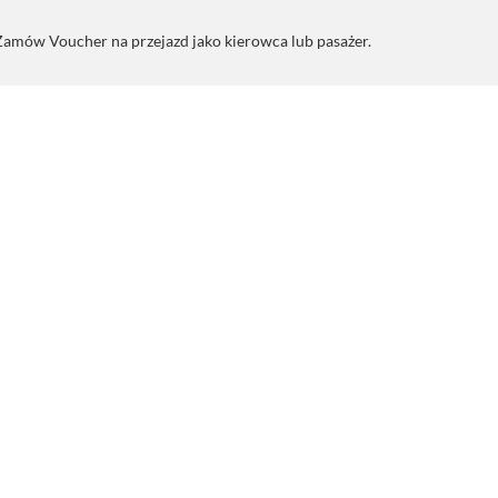
amów Voucher na przejazd jako kierowca lub pasażer.
Uwolnij adren