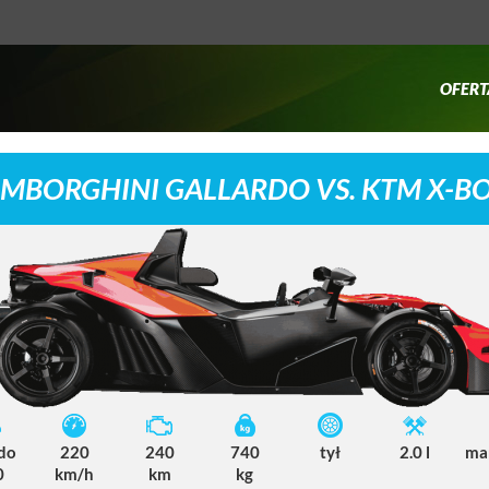
OFERT
MBORGHINI GALLARDO VS. KTM X-
 do
220
240
740
tył
2.0 l
ma
0
km/h
km
kg