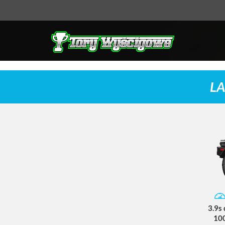
LA
3.9s
10