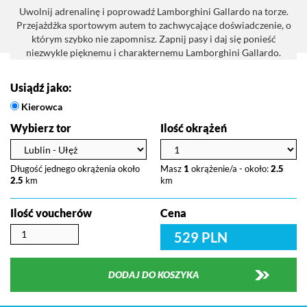
Uwolnij adrenalinę i poprowadź Lamborghini Gallardo na torze.
Przejażdżka sportowym autem to zachwycające doświadczenie, o
którym szybko nie zapomnisz. Zapnij pasy i daj się ponieść
niezwykle pięknemu i charakternemu Lamborghini Gallardo.
Usiądź jako:
Kierowca
Wybierz tor
Ilość okrążeń
Długość jednego okrążenia około
Masz
1
okrążenie/a - około:
2.5
2.5
km
km
Ilość voucherów
Cena
529 PLN
DODAJ DO KOSZYKA