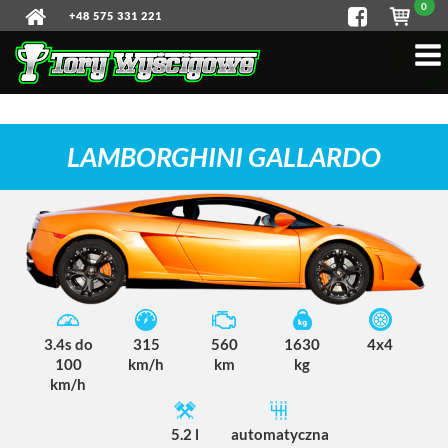
0
+48 575 331 221
LAMBORGHINI GALLARDO
3.4s do
315
560
1630
4x4
100
km/h
km
kg
km/h
5.2 l
automatyczna