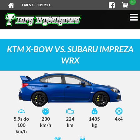
0
+48 575 331 221
KTM X-BOW VS. SUBARU IMPREZA
WRX
5.9s do
230
224
1485
4x4
100
km/h
km
kg
km/h