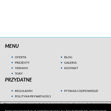
MENU
OFERTA
BLOG
PREZENTY
GALERIA
TERMINY
KONTAKT
TORY
PRZYDATNE
REGULAMIN
PYTANIA I ODPOWIEDZI
POLITYKA PRYWATNOŚCI
Aby poszukiwania prezentu były jeszcze lepsze, używamy ciasteczek (ang.
cookies) w celach statystycznych i marketingowych. Przeczytaj więcej w