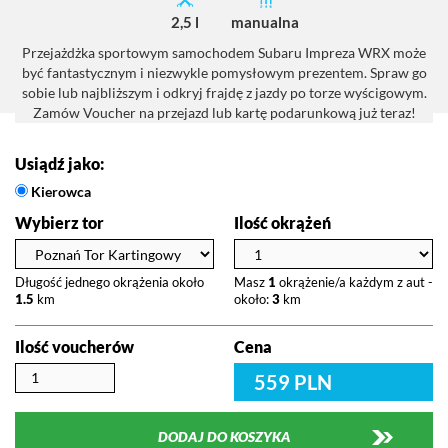
2,5 l
manualna
Przejażdżka sportowym samochodem Subaru Impreza WRX może
być fantastycznym i niezwykle pomysłowym prezentem. Spraw go
sobie lub najbliższym i odkryj frajdę z jazdy po torze wyścigowym.
Z
Zamów Voucher na przejazd lub kartę podarunkową już teraz!
Usiądź jako:
Kierowca
Wybierz tor
Ilość okrążeń
Długość jednego okrążenia około
Masz
1
okrążenie/a każdym z aut -
1.5
km
około:
3
km
Ilość voucherów
Cena
559 PLN
DODAJ DO KOSZYKA