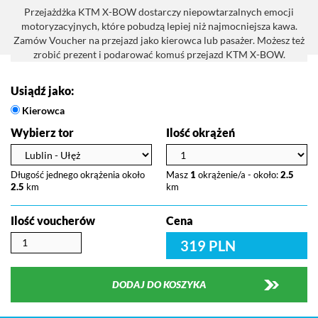
Przejażdżka KTM X-BOW dostarczy niepowtarzalnych emocji
motoryzacyjnych, które pobudzą lepiej niż najmocniejsza kawa.
Zamów Voucher na przejazd jako kierowca lub pasażer. Możesz też
zrobić prezent i podarować komuś przejazd KTM X-BOW.
Usiądź jako:
Kierowca
Wybierz tor
Ilość okrążeń
Długość jednego okrążenia około
Masz
1
okrążenie/a - około:
2.5
2.5
km
km
Ilość voucherów
Cena
319 PLN
DODAJ DO KOSZYKA