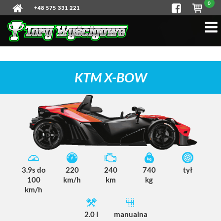
0
+48 575 331 221
KTM X-BOW
3.9s do
220
240
740
tył
100
km/h
km
kg
km/h
2.0 l
manualna