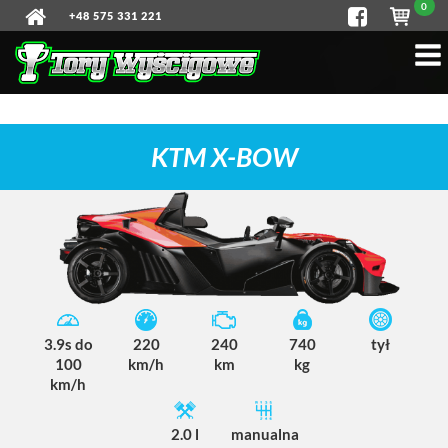
0
+48 575 331 221
KTM X-BOW
3.9s do
220
240
740
tył
100
km/h
km
kg
km/h
2.0 l
manualna