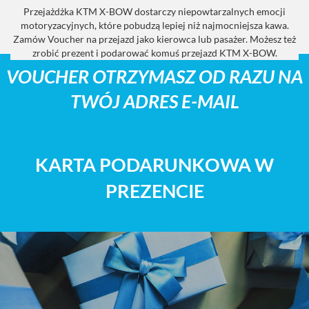
Przejażdżka KTM X-BOW dostarczy niepowtarzalnych emocji
motoryzacyjnych, które pobudzą lepiej niż najmocniejsza kawa.
Zamów Voucher na przejazd jako kierowca lub pasażer. Możesz też
zrobić prezent i podarować komuś przejazd KTM X-BOW.
VOUCHER OTRZYMASZ OD RAZU NA
TWÓJ ADRES E-MAIL
KARTA PODARUNKOWA W
PREZENCIE