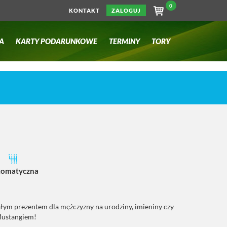
0
KONTAKT
ZALOGUJ
A
KARTY PODARUNKOWE
TERMINY
TORY
tomatyczna
ałym prezentem dla mężczyzny na urodziny, imieniny czy
Mustangiem!