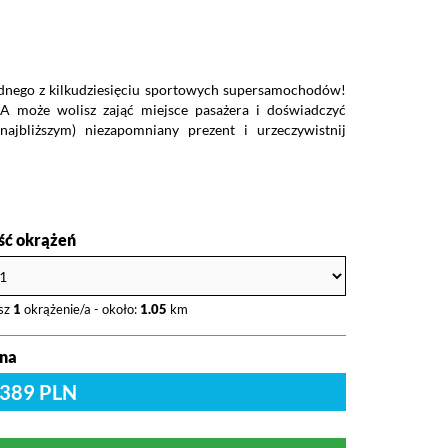
ednego z kilkudziesięciu sportowych supersamochodów!
 A może wolisz zająć miejsce pasażera i doświadczyć
ajbliższym) niezapomniany prezent i urzeczywistnij
ość okrążeń
sz
1
okrążenie/a - około:
1.05
km
na
389 PLN