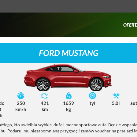
OFERT
FORD MUSTANG
 do
250
421
1659
tył
5.0 l
au
0
km/h
km
kg
h
żdego, kto uwielbia szybkie, duże i mocne sportowe auta. Będzie wspani
lubu. Podaruj mu niezapomnianą przygodę i zamów voucher na przejazd 