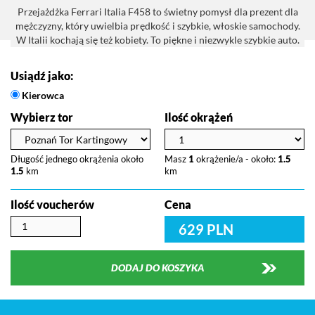
Przejażdżka Ferrari Italia F458 to świetny pomysł dla prezent dla
mężczyzny, który uwielbia prędkość i szybkie, włoskie samochody.
W Italii kochają się też kobiety. To piękne i niezwykle szybkie auto.
Usiądź jako:
Kierowca
Wybierz tor
Ilość okrążeń
Długość jednego okrążenia około
Masz
1
okrążenie/a - około:
1.5
1.5
km
km
Ilość voucherów
Cena
629 PLN
DODAJ DO KOSZYKA