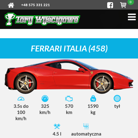
0
+48 575 331 221
FERRARI ITALIA (458)
3.5s do
325
570
1590
tył
100
km/h
km
kg
km/h
4.5 l
automatyczna