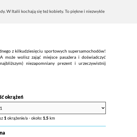
. W Italii kochają się też kobiety. To piękne i niezwykle
ednego z kilkudziesięciu sportowych supersamochodów!
 A może wolisz zająć miejsce pasażera i doświadczyć
ajbliższym) niezapomniany prezent i urzeczywistnij
ość okrążeń
sz
1
okrążenie/a - około:
1.5
km
na