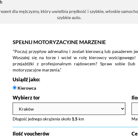
h
ezent dla mężczyzny, który uwielbia prędkość i szybkie, włoskie samochody
szybkie auto.
SPEŁNIJ MOTORYZACYJNE MARZENIE
"Poczuj przypływ adrenaliny i zostań kierowcą lub pasażerem j
Wyszalej się na torze i wciel w rolę kierowcy wyścigowego!
przejażdżki z profesjonalnym rajdowcem? Spraw sobie (lub n
motoryzacyjne marzenia."
Usiądź jako:
Kierowca
Wybierz tor
Il
Długość jednego okrążenia około
1.5
km
Ma
Ilość voucherów
Ce