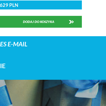
629 PLN
DODAJ DO KOSZYKA
S E-MAIL
IE