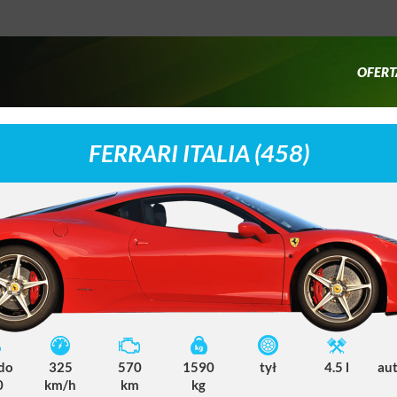
OFERT
FERRARI ITALIA (458)
 do
325
570
1590
tył
4.5 l
au
0
km/h
km
kg