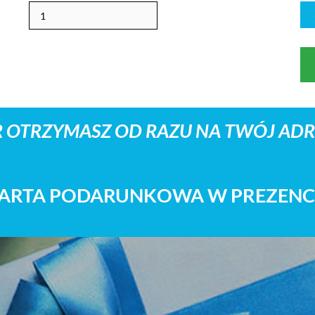
 OTRZYMASZ OD RAZU NA TWÓJ ADRE
ARTA PODARUNKOWA W PREZENC