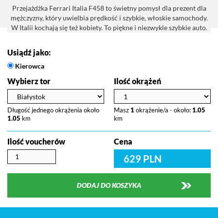
Przejażdżka Ferrari Italia F458 to świetny pomysł dla prezent dla
mężczyzny, który uwielbia prędkość i szybkie, włoskie samochody.
W Italii kochają się też kobiety. To piękne i niezwykle szybkie auto.
Usiądź jako:
Kierowca
Wybierz tor
Ilość okrążeń
Długość jednego okrążenia około
Masz
1
okrążenie/a - około:
1.05
1.05
km
km
Ilość voucherów
Cena
629 PLN
DODAJ DO KOSZYKA