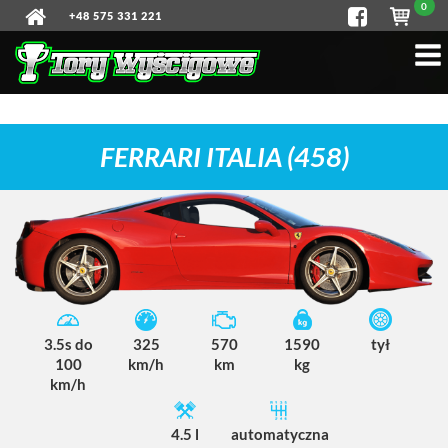
0
+48 575 331 221
FERRARI ITALIA (458)
3.5s do
325
570
1590
tył
100
km/h
km
kg
km/h
4.5 l
automatyczna