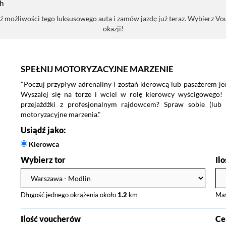
h
ożliwości tego luksusowego auta i zamów jazdę już teraz. Wybierz Vouch
okazji!
SPEŁNIJ MOTORYZACYJNE MARZENIE
"Poczuj przypływ adrenaliny i zostań kierowcą lub pasażerem j
Wyszalej się na torze i wciel w rolę kierowcy wyścigowego!
przejażdżki z profesjonalnym rajdowcem? Spraw sobie (lub n
motoryzacyjne marzenia."
Usiądź jako:
Kierowca
Wybierz tor
Il
Długość jednego okrążenia około
1.2
km
Ma
Ilość voucherów
Ce