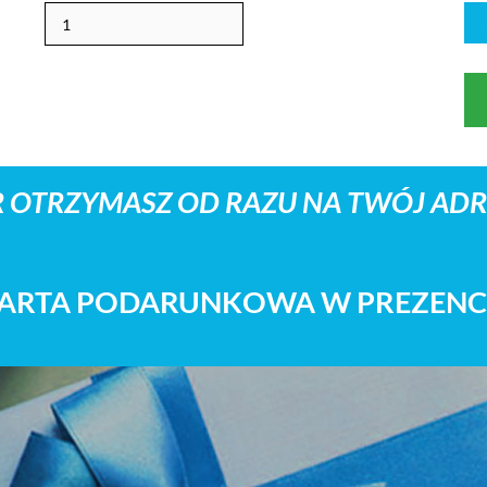
 OTRZYMASZ OD RAZU NA TWÓJ ADRE
ARTA PODARUNKOWA W PREZENC