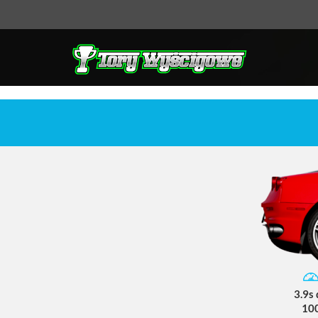
3.9s
10