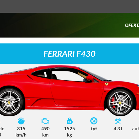
OFERT
FERRARI F430
 do
315
490
1525
tył
4.3 l
au
0
km/h
km
kg