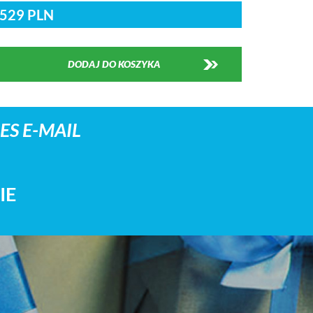
529 PLN
DODAJ DO KOSZYKA
S E-MAIL
IE