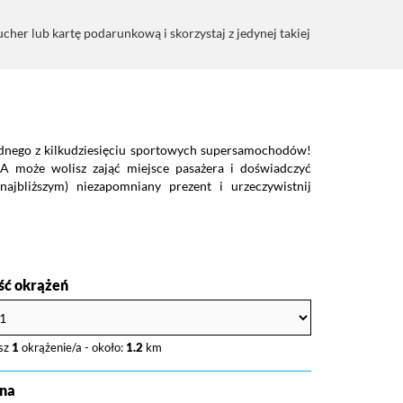
er lub kartę podarunkową i skorzystaj z jedynej takiej
ednego z kilkudziesięciu sportowych supersamochodów!
 A może wolisz zająć miejsce pasażera i doświadczyć
ajbliższym) niezapomniany prezent i urzeczywistnij
ość okrążeń
sz
1
okrążenie/a - około:
1.2
km
na