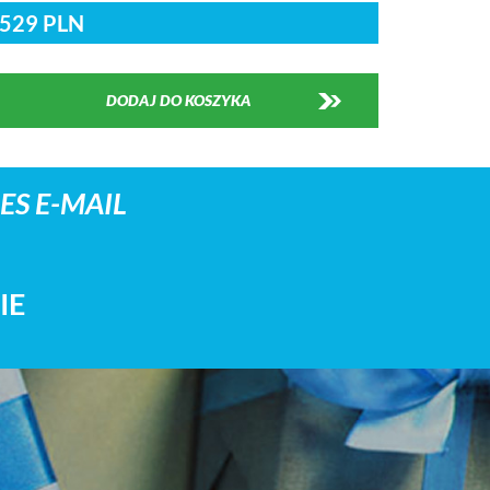
529 PLN
DODAJ DO KOSZYKA
S E-MAIL
IE