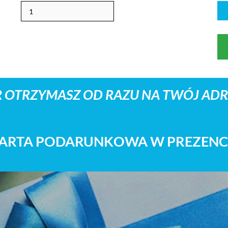
 OTRZYMASZ OD RAZU NA TWÓJ ADRE
ARTA PODARUNKOWA W PREZENC