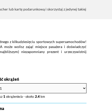
er lub kartę podarunkową i skorzystaj z jedynej takiej
ednego z kilkudziesięciu sportowych supersamochodów!
 A może wolisz zająć miejsce pasażera i doświadczyć
ajbliższym) niezapomniany prezent i urzeczywistnij
ość okrążeń
sz
1
okrążenie/a - około:
2.4
km
na