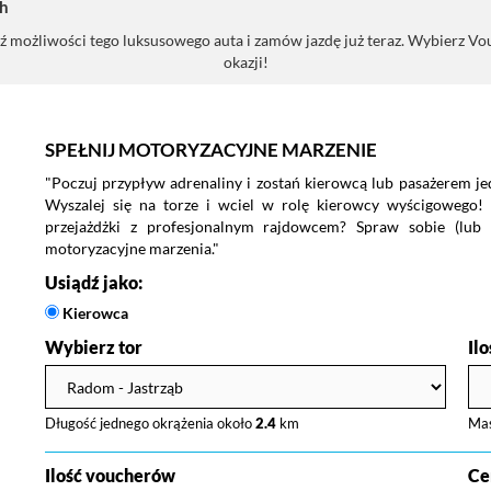
h
ożliwości tego luksusowego auta i zamów jazdę już teraz. Wybierz Vouch
okazji!
SPEŁNIJ MOTORYZACYJNE MARZENIE
"Poczuj przypływ adrenaliny i zostań kierowcą lub pasażerem j
Wyszalej się na torze i wciel w rolę kierowcy wyścigowego!
przejażdżki z profesjonalnym rajdowcem? Spraw sobie (lub n
motoryzacyjne marzenia."
Usiądź jako:
Kierowca
Wybierz tor
Il
Długość jednego okrążenia około
2.4
km
Ma
Ilość voucherów
Ce