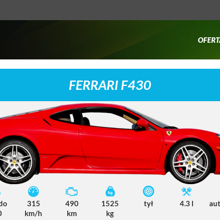
OFERT
FERRARI F430
 do
315
490
1525
tył
4.3 l
au
0
km/h
km
kg