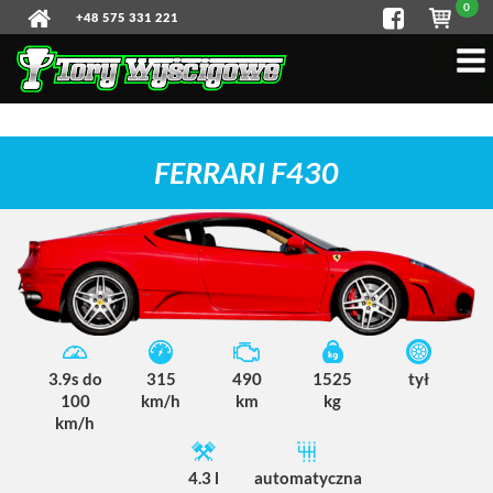
0
+48 575 331 221
FERRARI F430
3.9s do
315
490
1525
tył
100
km/h
km
kg
km/h
4.3 l
automatyczna