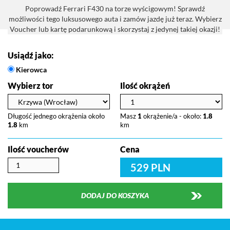
Poprowadź Ferrari F430 na torze wyścigowym! Sprawdź
możliwości tego luksusowego auta i zamów jazdę już teraz. Wybierz
Voucher lub kartę podarunkową i skorzystaj z jedynej takiej okazji!
Usiądź jako:
Kierowca
Wybierz tor
Ilość okrążeń
Długość jednego okrążenia około
Masz
1
okrążenie/a - około:
1.8
1.8
km
km
Ilość voucherów
Cena
529 PLN
DODAJ DO KOSZYKA