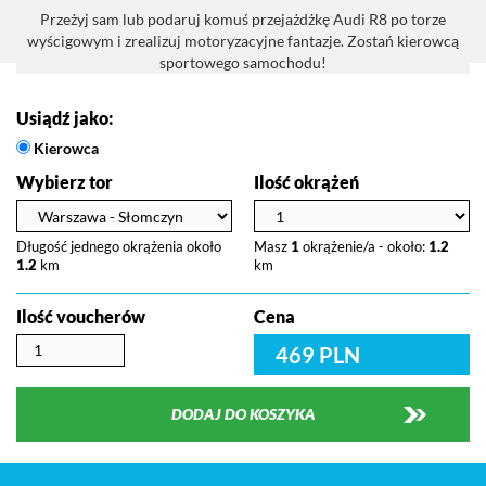
Przeżyj sam lub podaruj komuś przejażdżkę Audi R8 po torze
wyścigowym i zrealizuj motoryzacyjne fantazje. Zostań kierowcą
sportowego samochodu!
Usiądź jako:
Kierowca
Wybierz tor
Ilość okrążeń
Długość jednego okrążenia około
Masz
1
okrążenie/a - około:
1.2
1.2
km
km
Ilość voucherów
Cena
469 PLN
DODAJ DO KOSZYKA