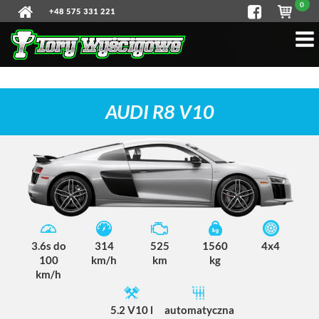
0
+48 575 331 221
AUDI R8 V10
3.6s do
314
525
1560
4x4
100
km/h
km
kg
km/h
5.2 V10 l
automatyczna