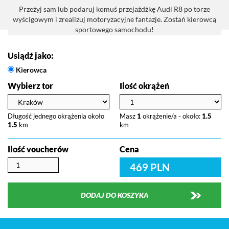
Przeżyj sam lub podaruj komuś przejażdżkę Audi R8 po torze
wyścigowym i zrealizuj motoryzacyjne fantazje. Zostań kierowcą
sportowego samochodu!
Usiądź jako:
Kierowca
Wybierz tor
Ilość okrążeń
Długość jednego okrążenia około
Masz
1
okrążenie/a - około:
1.5
1.5
km
km
Ilość voucherów
Cena
469 PLN
DODAJ DO KOSZYKA