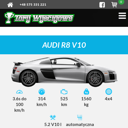
0
+48 575 331 221
AUDI R8 V10
3.6s do
314
525
1560
4x4
100
km/h
km
kg
km/h
5.2 V10 l
automatyczna