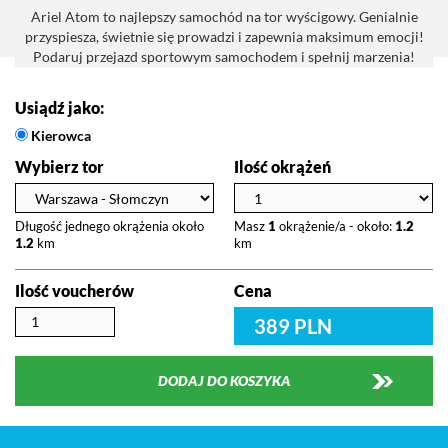
Ariel Atom to najlepszy samochód na tor wyścigowy. Genialnie
przyspiesza, świetnie się prowadzi i zapewnia maksimum emocji!
Podaruj przejazd sportowym samochodem i spełnij marzenia!
Usiądź jako:
Kierowca
Wybierz tor
Ilość okrążeń
Długość jednego okrążenia około
Masz
1
okrążenie/a - około:
1.2
1.2
km
km
Ilość voucherów
Cena
389 PLN
DODAJ DO KOSZYKA