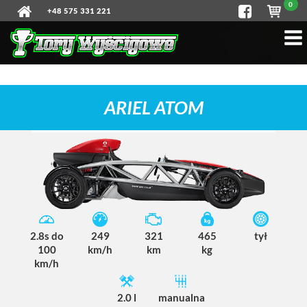
0
+48 575 331 221
ARIEL ATOM
2.8s do
249
321
465
tył
100
km/h
km
kg
km/h
2.0 l
manualna