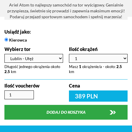
Ariel Atom to najlepszy samochód na tor wyścigowy. Genialnie
przyspiesza, świetnie się prowadzi i zapewnia maksimum emocji!
Podaruj przejazd sportowym samochodem i spełnij marzenia!
Usiądź jako:
Kierowca
Wybierz tor
Ilość okrążeń
Długość jednego okrążenia około
Masz
1
okrążenie/a - około:
2.5
2.5
km
km
Ilość voucherów
Cena
389 PLN
DODAJ DO KOSZYKA