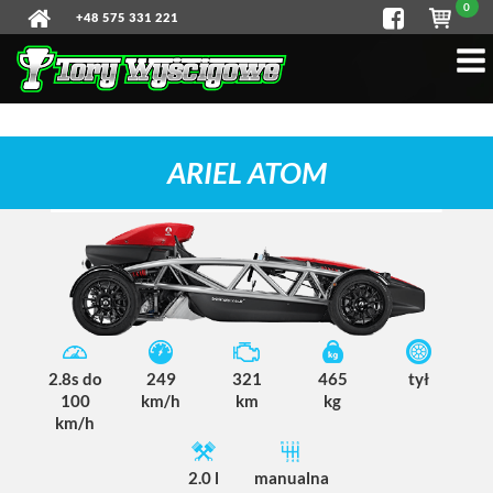
0
+48 575 331 221
ARIEL ATOM
2.8s do
249
321
465
tył
100
km/h
km
kg
km/h
2.0 l
manualna